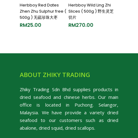
Add To Cart
Add To Cart
Herbboy Red Dates
Herbboy Wild Ling Zhi
Zhen Zhu Sulphur free (
Slices ( 500g ) 野生灵芝
500g ) 无硫珍珠大枣
切片
RM
25.00
RM
270.00
ABOUT ZHIKY TRADING
Zhiky Trading Sdn Bhd supplies products in
dried seafood and chinese herbs. Our main
office is located in Puchong. Selangor,
Malaysia. We have provide a variety dried
seafood to our customers such as dried
abalone, dried squid, dried scallops.