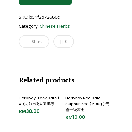
SKU:
b51f2b72680c
Category:
Chinese Herbs
Share
0
Related products
Add To Cart
Add To Cart
Herbboy Black Date (
Herbboy Red Date
40头 ) 特级大圆黑枣
Sulphur free ( 500g ) 无
硫一级灰枣
RM
30.00
RM
10.00